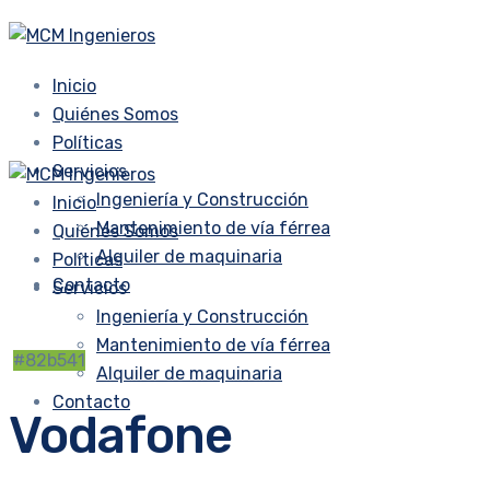
Inicio
Quiénes Somos
Políticas
Servicios
Ingeniería y Construcción
Inicio
Mantenimiento de vía férrea
Quiénes Somos
Alquiler de maquinaria
Políticas
Contacto
Servicios
Ingeniería y Construcción
Mantenimiento de vía férrea
#82b541
Alquiler de maquinaria
Contacto
Vodafone