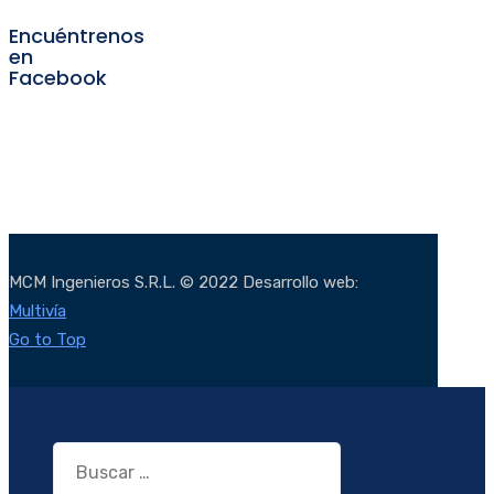
Encuéntrenos
en
Facebook
MCM Ingenieros S.R.L. © 2022 Desarrollo web:
Multivía
Go to Top
Buscar: