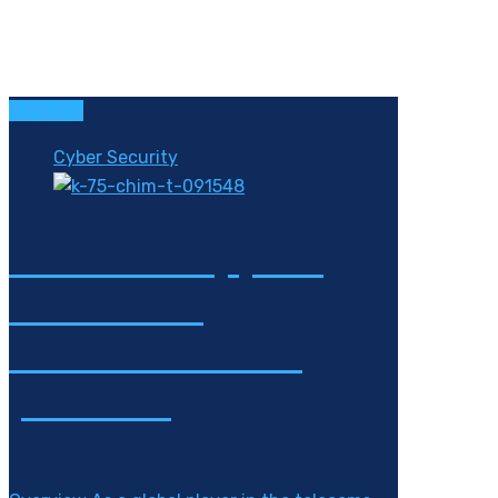
#29b2fe
Cyber Security
Remote support
center for
semiconductor
provider