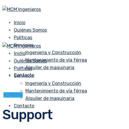
Inicio
Quiénes Somos
Políticas
Servicios
Ingeniería y Construcción
Inicio
Mantenimiento de vía férrea
Quiénes Somos
Alquiler de maquinaria
Políticas
Contacto
Servicios
Ingeniería y Construcción
Mantenimiento de vía férrea
#29b2fe
Alquiler de maquinaria
Contacto
Support