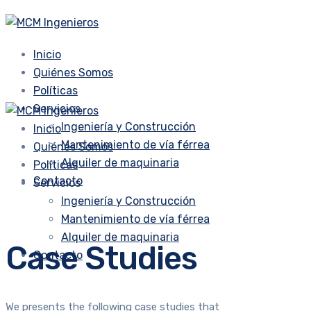
Inicio
Quiénes Somos
Políticas
Servicios
Ingeniería y Construcción
Inicio
Mantenimiento de vía férrea
Quiénes Somos
Alquiler de maquinaria
Políticas
Contacto
Servicios
Ingeniería y Construcción
Mantenimiento de vía férrea
Alquiler de maquinaria
Case Studies
Contacto
We presents the following case studies that