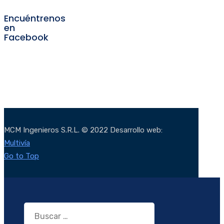
Encuéntrenos
en
Facebook
MCM Ingenieros S.R.L. © 2022 Desarrollo web:
Multivía
Go to Top
Buscar: