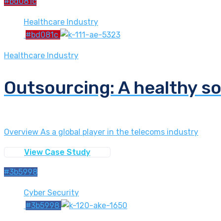
#bd081c
Healthcare Industry
#bd081c
Healthcare Industry
Outsourcing: A healthy sol
Overview As a global player in the telecoms industry
View Case Study
#3b5998
Cyber Security
#3b5998